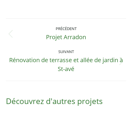
Navigation
PRÉCÉDENT
de
Projet Arradon
Onglet
précédent
commentaire
SUIVANT
Rénovation de terrasse et allée de jardin à
Projets
St-avé
similaires
Découvrez d'autres projets