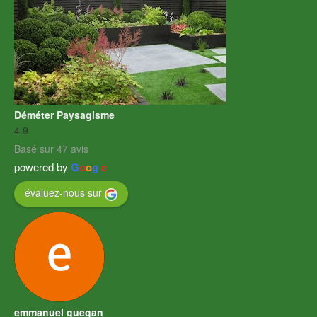
Déméter Paysagisme
4.9
Basé sur 47 avis
powered by
G
o
o
g
l
e
évaluez-nous sur
emmanuel guegan