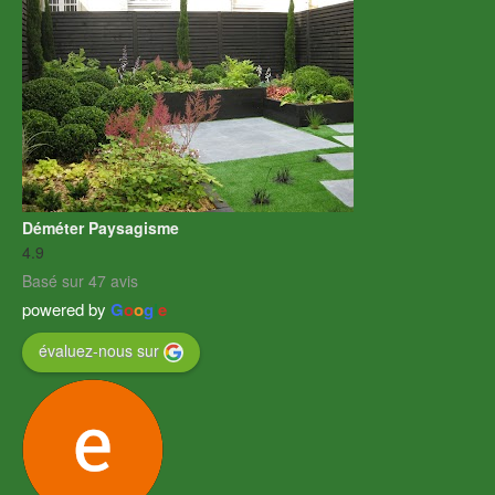
Déméter Paysagisme
4.9
Basé sur 47 avis
powered by
G
o
o
g
l
e
évaluez-nous sur