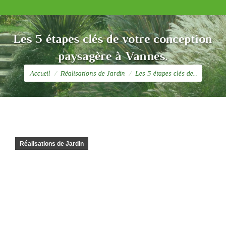
Les 5 étapes clés de votre conception
paysagère à Vannes.
Vous êtes ici :
Accueil
Réalisations de Jardin
Les 5 étapes clés de…
Réalisations de Jardin