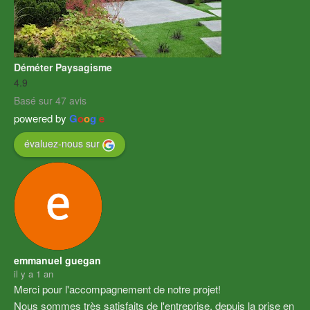
Déméter Paysagisme
4.9
Basé sur 47 avis
powered by
G
o
o
g
l
e
évaluez-nous sur
emmanuel guegan
il y a 1 an
Merci pour l'accompagnement de notre projet!
Nous sommes très satisfaits de l'entreprise, depuis la prise en 